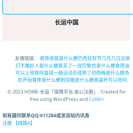
长运中国
友情链接：
高铁很晃是什么梗
巴西狂欢节几月几日
这娘
们不像好人是什么梗
我买了一双巴黎世家什么梗
食用油
可以上地铁吗
篮球一级运动员
成熟了的西梅是什么颜色
的
开始胃疼是什么梗
割双眼皮什么梗
高粱杆可以吃吗
© 2023 HOME-长运「保障平台,省心注册」. Created for
free using WordPress and
Colibri
如有疑问联系QQ:611284或发送站内讯息
注册 【线路A】